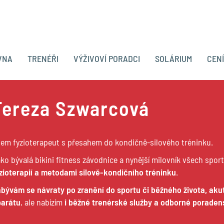
VNA
TRENÉŘI
VÝŽIVOVÍ PORADCI
SOLÁRIUM
CEN
Tereza Szwarcová
em fyzioterapeut s přesahem do kondičně-silového tréninku.
ko bývalá bikini fitness závodnice a nynější milovník všech spor
zioterapií a metodami silově-kondičního tréninku
.
bývám se návraty po zranění do sportu či běžného života, ak
parátu
, ale nabízím
i běžné trenérské služby a odborné poraden