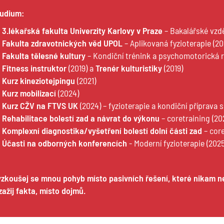
udium:
3.lékařská fakulta Univerzity Karlovy v Praze
– Bakalářské vzde
Fakulta zdravotnických věd UPOL
– Aplikovaná fyzioterapie (20
Fakulta tělesné kultury
– Kondiční trénink a psychomotorická r
Fitness instruktor
(2019) a
Trenér kulturistiky
(2019)
Kurz kineziotejpingu
(2021)
Kurz mobilizací
(2024)
Kurz CŽV na FTVS UK
(2024) – fyzioterapie a kondiční příprava 
Rehabilitace bolestí zad a návrat do výkonu
– coretraining (20
Komplexní diagnostika/vyšetření bolestí dolní části zad
– core
Účasti na odborných konferencích
- Moderní fyzioterapie (2025
zkoušej se mnou pohyb místo pasivních řešení, které nikam ne
zažij fakta, místo dojmů.