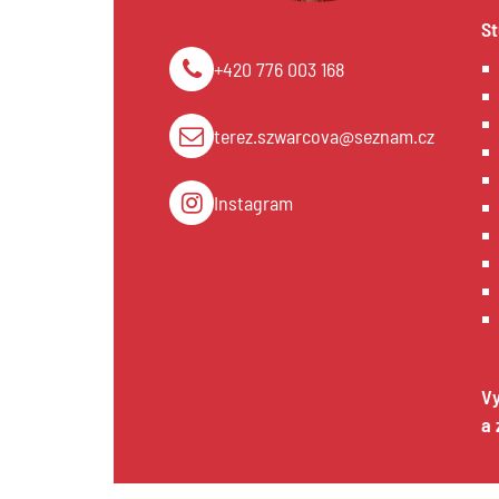
St
+420 776 003 168
terez.szwarcova@seznam.cz
Instagram
Vy
a 