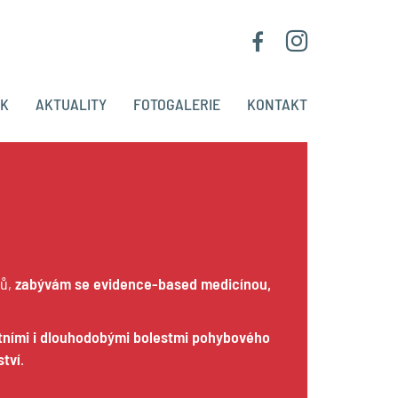
ÍK
AKTUALITY
FOTOGALERIE
KONTAKT
tů,
zabývám se evidence-based medicínou,
utními i dlouhodobými bolestmi pohybového
ství
.