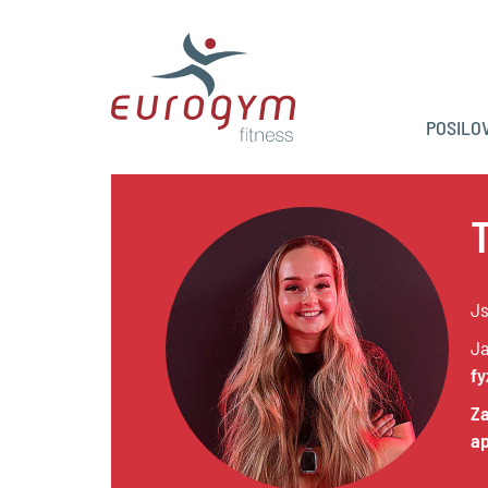
POSILO
Js
Ja
fy
Za
a