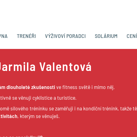
VNA
TRENÉŘI
VÝŽIVOVÍ PORADCI
SOLÁRIUM
CEN
Jarmila Valentová
m dlouholeté zkušenosti
ve fitness světě i mimo něj.
tivně se věnuji cyklistice a turistice.
omě silového tréninku se zaměřuji i na kondiční trénink, takže t
tivitách
, kterým se věnuješ.