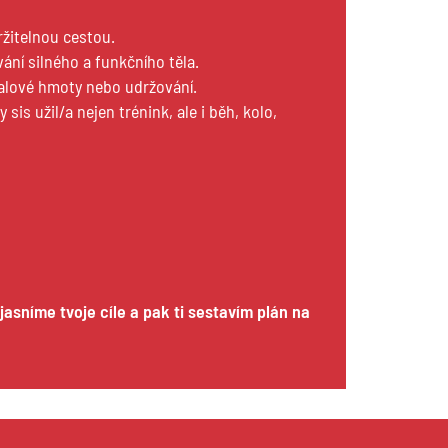
ržitelnou cestou.
ání silného a funkčního těla.
svalové hmoty nebo udržování.
y sis užil/a nejen trénink, ale i běh, kolo,
yjasníme tvoje cíle a pak ti sestavím plán na