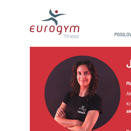
POSILO
Má
Ak
Kr
ak