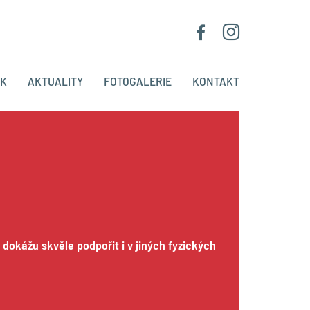
ÍK
AKTUALITY
FOTOGALERIE
KONTAKT
ě
dokážu skvěle podpořit i v jiných fyzických