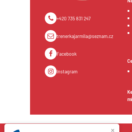
Na
+420 735 831 247
trenerkajarmila@seznam.cz
Facebook
Ce
Instagram
Ke
mí