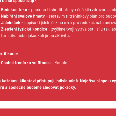
 co se specializuji?
Redukce tuku
– pomohu ti shodit přebytečná kila zdravou a ud
Nabírání svalové hmoty
– sestavím ti tréninkový plán pro budov
Jídelníček
– napíšu ti jídelníček na míru pro redukci, nabírání 
Zlepšení fyzické kondice
– zvýšíme tvoji vytrvalost i sílu tak, ab
turistiku nebo jakoukoli jinou aktivitu.
rtifikace:
Osobní trenérka ve fitness
– Ronnie
 každému klientovi přistupují individuálně. Nejdříve si spolu v
ru a společně budeme sledovat pokroky.